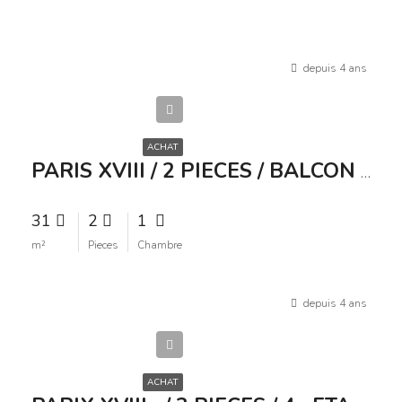
depuis 4 ans
310
000€
ACHAT
PARIS XVIII / 2 PIECES / BALCON / 31m² / 310 000 /
31
2
1
m²
Pieces
Chambre
depuis 4 ans
520
000€
ACHAT