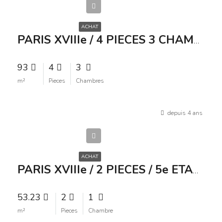
000€
ACHAT
PARIS XVIIIe / 4 PIECES 3 CHAMBRES / TERRASSE + JARDIN / BIEN RARE
93
4
3
m²
Pieces
Chambres
depuis 4 ans
515
000€
ACHAT
PARIS XVIIIe / 2 PIECES / 5e ETAGE / ASCENSEUR / 515 000 /
53.23
2
1
m²
Pieces
Chambre