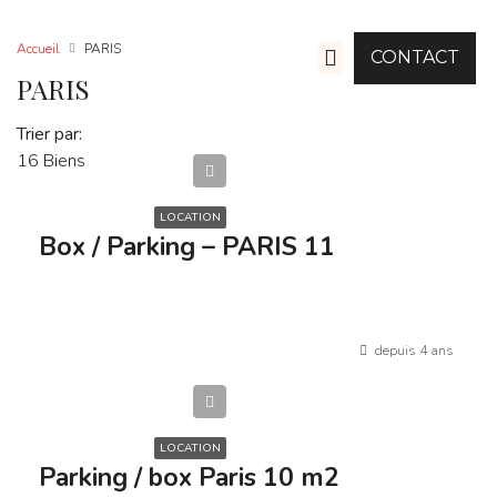
Accueil
PARIS
CONTACT
PARIS
Nos Agences
Gestion Locative
Trier par:
16 Biens
100€
LOCATION
Box / Parking – PARIS 11
depuis 4 ans
110€
LOCATION
Parking / box Paris 10 m2