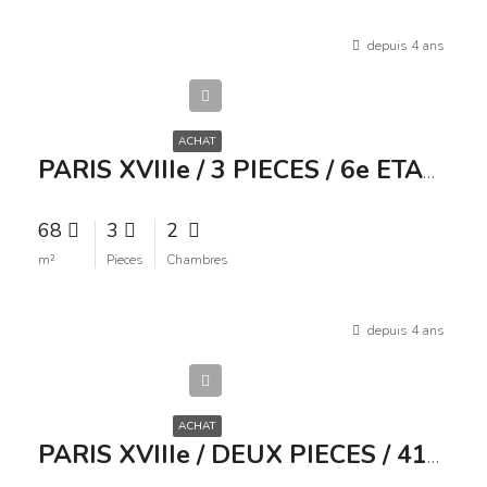
depuis 4 ans
540
000€
ACHAT
PARIS XVIIIe / 3 PIECES / 6e ETAGE / 540 000 /
68
3
2
m²
Pieces
Chambres
depuis 4 ans
415
000€
ACHAT
PARIS XVIIIe / DEUX PIECES / 41m² / CAVE / 415 000 /