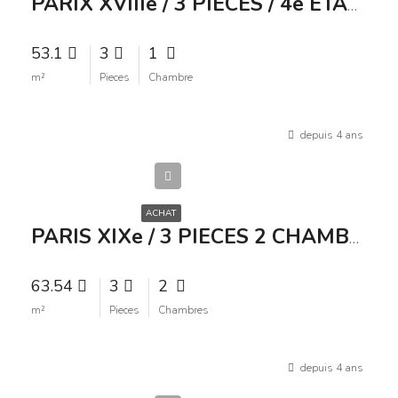
PARIX XVIIIe / 3 PIECES / 4e ETAGE / 520 000 /
53.1
3
1
m²
Pieces
Chambre
depuis 4 ans
530
000€
ACHAT
PARIS XIXe / 3 PIECES 2 CHAMBRES / BALCON / PARKING / 530 000 /
63.54
3
2
m²
Pieces
Chambres
1
depuis 4 ans
199